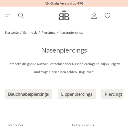
Gratis Versand ab 49€
Startseite
/
Schmuck
/
Piercings
/
Nasenpiercings
Nasenpiercings
Entdecke die große Auswahl verschiedener Nasenpiercings bei Bijou Brigitte
und trage einen einen echten Hingucker!
Bauchnabelpiercings
Lippenpiercings
Piercings G
925 Silber
Cubic Zirkonia