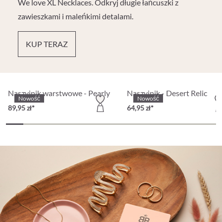
We love XL Necklaces. Odkryj długie łańcuszki z
zawieszkami i maleńkimi detalami.
KUP TERAZ
Partly Recycled
Naszyjnik warstwowe - Pearly Dreams
Naszyjnik - Desert Relic
Nowość
Nowość
89,95 zł*
64,95 zł*