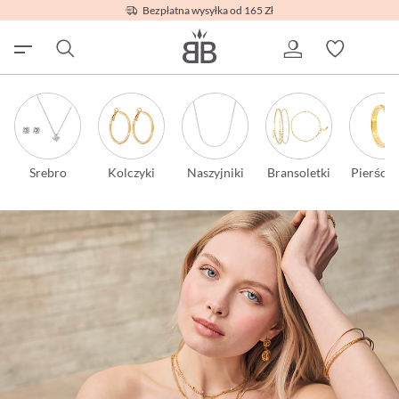
Bezpłatna wysyłka od 165 Zł
Srebro
Kolczyki
Naszyjniki
Bransoletki
Pierścio