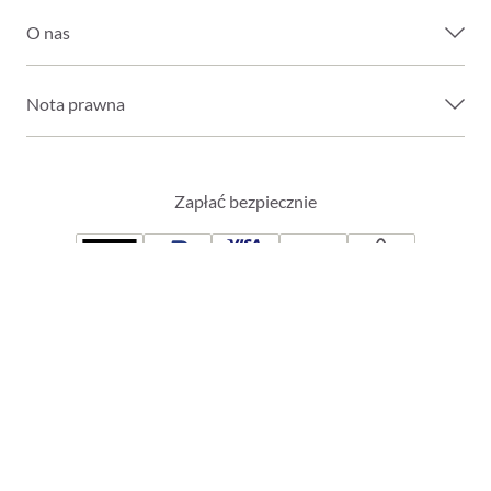
O nas
Nota prawna
Zapłać bezpiecznie
Click&Collect
Nasi partnerzy wysyłki
Click & Collect