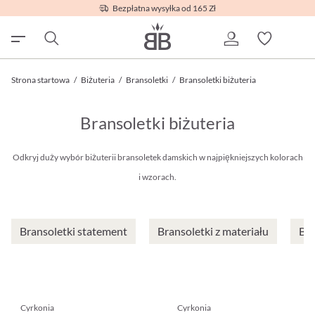
Bezpłatna wysyłka od 165 Zł
Strona startowa
/
Biżuteria
/
Bransoletki
/
Bransoletki biżuteria
Bransoletki biżuteria
Odkryj duży wybór biżuterii bransoletek damskich w najpiękniejszych kolorach
i wzorach.
Bransoletki statement
Bransoletki z materiału
Bra
Cyrkonia
Cyrkonia