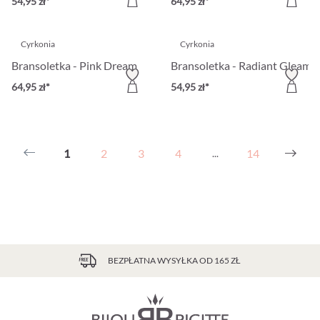
54,95 zł*
64,95 zł*
Cyrkonia
Cyrkonia
Bransoletka - Pink Dream
Bransoletka - Radiant Gleam
64,95 zł*
54,95 zł*
1
2
3
4
14
...
BEZPŁATNA WYSYŁKA OD 165 ZŁ