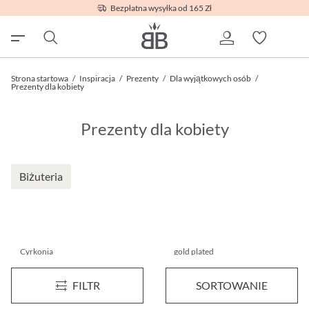
Bezpłatna wysyłka od 165 Zł
Strona startowa
/
Inspiracja
/
Prezenty
/
Dla wyjątkowych osób
/
Prezenty dla kobiety
Prezenty dla kobiety
Biżuteria
Cyrkonia
gold plated
Zestaw biżuterii - Floral Shine
Zestaw biżuterii - Golden Rad
FILTR
SORTOWANIE
199,00 zł*
199,00 zł*