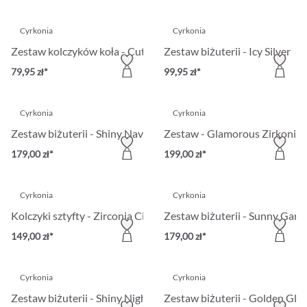
Cyrkonia
Cyrkonia
Zestaw kolczyków koła - Cute Hearts
Zestaw biżuterii - Icy Silver
79,95 zł*
99,95 zł*
Cyrkonia
Cyrkonia
Zestaw biżuterii - Shiny Navette
Zestaw - Glamorous Zirkonia
179,00 zł*
199,00 zł*
Cyrkonia
Cyrkonia
Kolczyki sztyfty - Zirconia Circles
Zestaw biżuterii - Sunny Gard
149,00 zł*
179,00 zł*
Cyrkonia
Cyrkonia
Zestaw biżuterii - Shiny Night
Zestaw biżuterii - Golden Gle