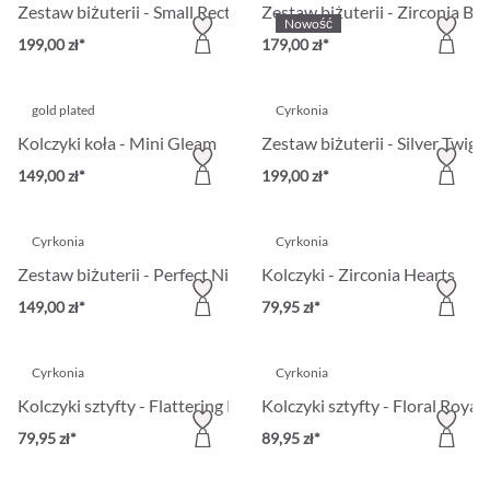
Zestaw biżuterii - Small Rectangles
Zestaw biżuterii - Zirconia Bl
Nowość
199,00 zł*
179,00 zł*
gold plated
Cyrkonia
Kolczyki koła - Mini Gleam
Zestaw biżuterii - Silver Twigs
149,00 zł*
199,00 zł*
Cyrkonia
Cyrkonia
Zestaw biżuterii - Perfect Night
Kolczyki - Zirconia Hearts
149,00 zł*
79,95 zł*
Cyrkonia
Cyrkonia
Kolczyki sztyfty - Flattering Pearls
Kolczyki sztyfty - Floral Royal
79,95 zł*
89,95 zł*