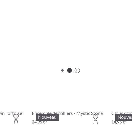
start/stop
own Tortoise
Ensemble de colliers - Mystic Stones
Clous d'or
Nouveau
Nouve
24,95 €*
14,95 €*