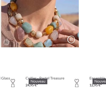
l Glass
Collier - Pastel Treasure
Ensemble d
Nouveau
Nouve
24,95 €*
12,95 €*