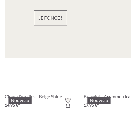
JE FONCE !
Clous d'oreilles - Beige Shine
Bracelet - Asymmetrica
Nouveau
Nouveau
14,95 €*
17,95 €*