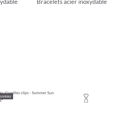
xydable
Bracelets acier inoxydable
s d'oreilles clips - Summer Sun
uveau
€*