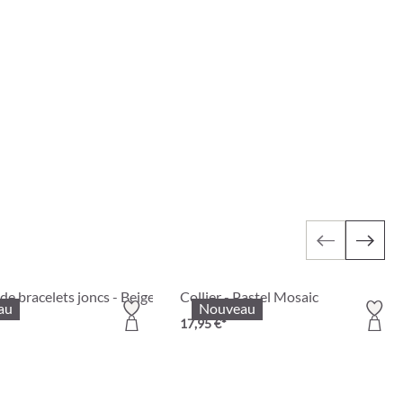
e bracelets joncs - Beige Earth
Collier - Pastel Mosaic
au
Nouveau
17,95 €*