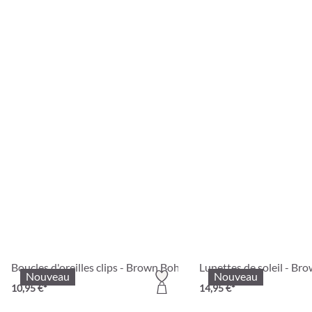
Boucles d'oreilles clips - Brown Boho
Lunettes de soleil - Br
Nouveau
Nouveau
10,95 €*
14,95 €*