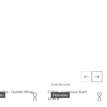
Partly Recycled
eilles - Golden Wrap
Collier - Luminous Scarf
au
Nouveau
17,95 €*