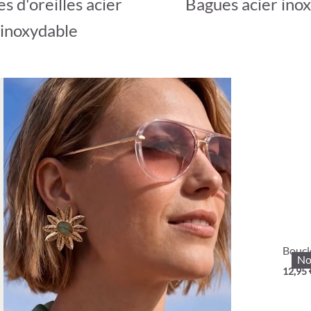
s d'oreilles acier
Bagues acier ino
inoxydable
Boucle
No
12,95 