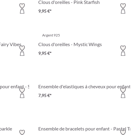
Clous d'oreilles - Pink Starfish
9,95 €*
Argent 925
Fairy Vibes
Clous d'oreilles - Mystic Wings
9,95 €*
pour enfant - Sweet Treats
Ensemble d'elastiques á cheveux pour enfant 
7,95 €*
parkle
Ensemble de bracelets pour enfant - Pastel Tri