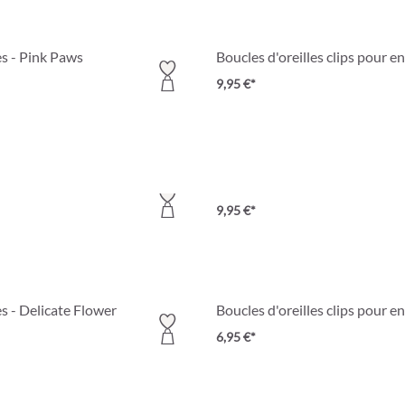
es - Pink Paws
Boucles d'oreilles clips pour e
9,95 €*
enfant - Charm Fun
Boucles d'oreilles clips pour e
9,95 €*
es - Delicate Flower
Boucles d'oreilles clips pour e
6,95 €*