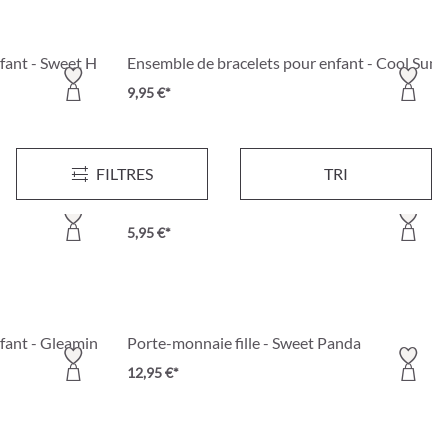
nfant - Sweet Hug
Ensemble de bracelets pour enfant - Cool Sum
9,95 €*
FILTRES
TRI
nfant - White Cutie
Boucles d'oreilles clips fille - Sweet Shell
5,95 €*
nfant - Gleaming Spring
Porte-monnaie fille - Sweet Panda
12,95 €*