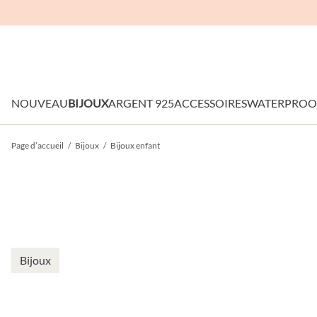
NOUVEAU
BIJOUX
ARGENT 925
ACCESSOIRES
WATERPROO
Page d’accueil
/
Bijoux
/
Bijoux enfant
Bijoux