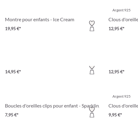
Argent 925
Montre pour enfants - Ice Cream
Clous d'oreill
19,95 €*
12,95 €*
Ensemble de créoles - Colorful Kids
Collier pour 
14,95 €*
12,95 €*
Argent 925
Boucles d'oreilles clips pour enfant - Sparkling Spring
Clous d'oreill
7,95 €*
9,95 €*