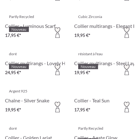
Partly Recycled
Cubic Zirconia
Collier - Luminous Scarf
Collier multirangs - Elegant La
Nouveau
17,95 €*
19,95 €*
doré
résistant à l'eau
Collier multirangs - Lovely Hearts
Collier multirangs - Steel Laye
Nouveau
Nouveau
24,95 €*
19,95 €*
Argent 925
Chaîne - Silver Snake
Collier - Teal Sun
19,95 €*
17,95 €*
doré
Partly Recycled
Collier - Golden Lariat
Collier - Agate Glow