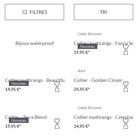
Collier - Royal Heritage
Collier - Vintage Royale
Nouveau
Nouveau
FILTRES
TRI
17,95 €*
19,95 €*
Cubic Zirconia
Bijoux waterproof
Collier multirangs - Fancy Secr
Nouveau
19,95 €*
doré
Collier multirangs - Beautiful Teal
Collier - Golden Clover
Nouveau
14,95 €*
24,95 €*
Cubic Zirconia
Collier - Terra Blend
Collier multirangs - Celestial 
Nouveau
19,95 €*
14,95 €*