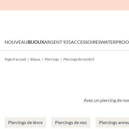
NOUVEAU
BIJOUX
ARGENT 925
ACCESSOIRES
WATERPROO
Page d’accueil
/
Bijoux
/
Piercings
/
Piercings de nombril
Avec un piercing de nom
Piercings de lèvre
Piercings de nez
Piercings anne