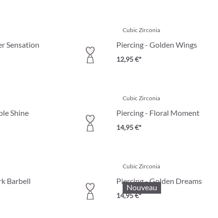
Cubic Zirconia
ver Sensation
Piercing - Golden Wings
12,95 €*
Cubic Zirconia
ple Shine
Piercing - Floral Moment
14,95 €*
Cubic Zirconia
rk Barbell
Piercing - Golden Dreams
Nouveau
14,95 €*