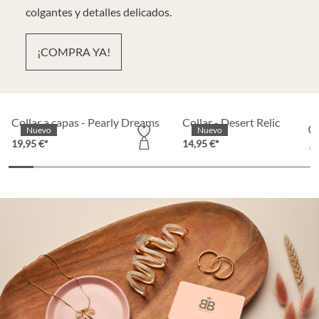
colgantes y detalles delicados.
¡COMPRA YA!
Partly Recycled
Collar a capas - Pearly Dreams
Collar - Desert Relic
Nuevo
Nuevo
19,95 €*
14,95 €*