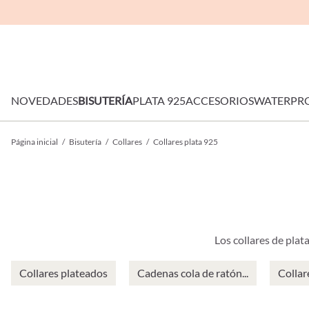
NOVEDADES
BISUTERÍA
PLATA 925
ACCESORIOS
WATERPR
Página inicial
/
Bisutería
/
Collares
/
Collares plata 925
Los collares de plata
Collares plateados
Cadenas cola de ratón...
Collar