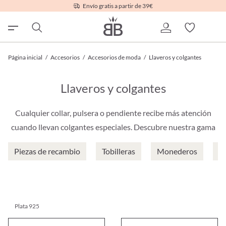
Envío gratis a partir de 39€
Página inicial
/
Accesorios
/
Accesorios de moda
/
Llaveros y colgantes
Llaveros y colgantes
Cualquier collar, pulsera o pendiente recibe más atención
cuando llevan colgantes especiales. Descubre nuestra gama
Piezas de recambio
Tobilleras
Monederos
Es
Plata 925
Colgante - Heart
Llavero - Little Bear