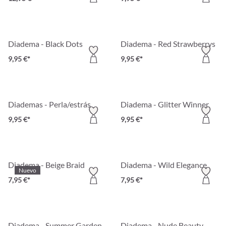
Diadema - Black Dots
Diadema - Red Strawberrys
9,95 €*
9,95 €*
Diademas - Perla/estrás
Diadema - Glitter Winner
9,95 €*
9,95 €*
Diadema - Beige Braid
Diadema - Wild Elegance
Nuevo
7,95 €*
7,95 €*
Diadema - Summer Garden
Diadema - Nude Beauty