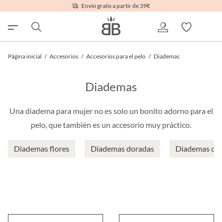
Envío gratis a partir de 39€
Página inicial
/
Accesorios
/
Accesorios para el pelo
/
Diademas
Diademas
Una diadema para mujer no es solo un bonito adorno para el
pelo, que también es un accesorio muy práctico.
Diademas flores
Diademas doradas
Diademas oro
Diadema - Enchanting Blue
Diadema - Cute Flowers