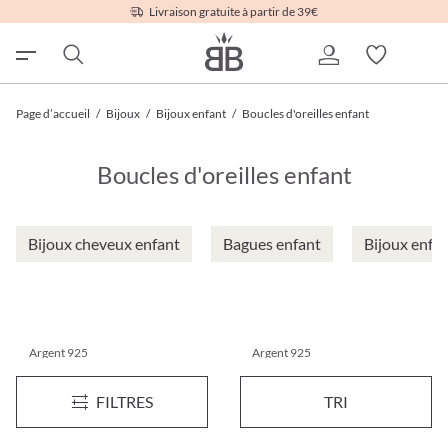
Livraison gratuite à partir de 39€
Page d’accueil
/
Bijoux
/
Bijoux enfant
/
Boucles d'oreilles enfant
Boucles d'oreilles enfant
Bijoux cheveux enfant
Bagues enfant
Bijoux enfa
Argent 925
Argent 925
Clous d'oreilles - Delicate Flower
Clous d'oreilles - Pink Paws
FILTRES
TRI
9,95 €*
12,95 €*