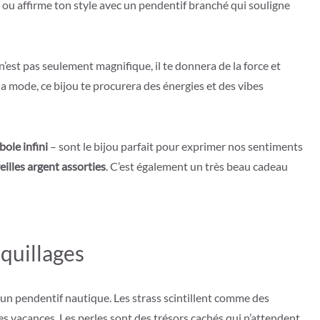
ou affirme ton style avec un pendentif branché qui souligne
n’est pas seulement magnifique, il te donnera de la force et
à la mode, ce bijou te procurera des énergies et des vibes
ole infini
– sont le bijou parfait pour exprimer nos sentiments
eilles argent assorties
. C’est également un très beau cadeau
quillages
ur un pendentif nautique. Les strass scintillent comme des
des vacances. Les perles sont des trésors cachés qui n’attendent