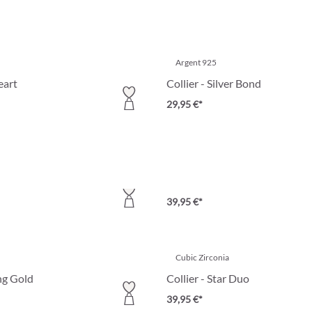
Argent 925
eart
Collier - Silver Bond
29,95 €*
Cubic Zirconia
ty Cross
Collier - Emerald Sensation
39,95 €*
Cubic Zirconia
ng Gold
Collier - Star Duo
39,95 €*