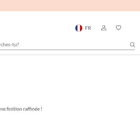
FR
e finition raffinée !