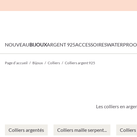
NOUVEAU
BIJOUX
ARGENT 925
ACCESSOIRES
WATERPROO
Page d’accueil
/
Bijoux
/
Colliers
/
Colliers argent 925
Les colliers en arge
Colliers argentés
Colliers maille serpent...
Collier