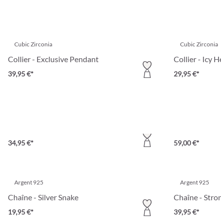
Cubic Zirconia
Cubic Zirconia
Collier - Exclusive Pendant
Collier - Icy H
39,95 €*
29,95 €*
Cubic Zirconia
Argent 925
Collier - Sky Shine
Collier - Beau
34,95 €*
59,00 €*
Argent 925
Argent 925
Chaîne - Silver Snake
Chaîne - Stro
19,95 €*
39,95 €*