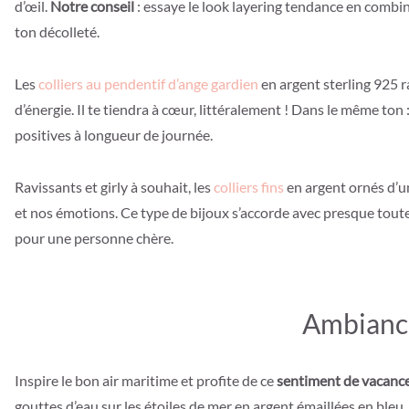
d’œil.
Notre conseil
: essaye le look layering tendance en combin
ton décolleté.
Les
colliers au pendentif d’ange gardien
en argent sterling 925 r
d’énergie. Il te tiendra à cœur, littéralement ! Dans le même ton 
positives à longueur de journée.
Ravissants et girly à souhait, les
colliers fins
en argent ornés d’un
et nos émotions. Ce type de bijoux s’accorde avec presque toute
pour une personne chère.
Ambiance
Inspire le bon air maritime et profite de ce
sentiment de vacanc
gouttes d’eau sur les étoiles de mer en argent émaillées en bleu.