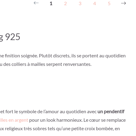
1
2
3
4
5
ng 925
 finition soignée. Plutôt discrets, ils se portent au quotidien
 des colliers à mailles serpent renversantes.
t et fort le symbole de l’amour au quotidien avec
un pendentif
illes en argent
pour un look harmonieux. Le cœur se remplace
x religieux très sobres tels qu’une petite croix bombée, en