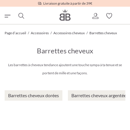
Livraison gratuite à partir de 39€
Page d’accueil
/
Accessoires
/
Accessoires cheveux
/
Barrettes cheveux
Barrettes cheveux
Les barrettes à cheveux tendance ajoutent une touche sympa à ta tenue et se
portent de mille et une façons.
Barrettes cheveux dorées
Barrettes cheveux argentées