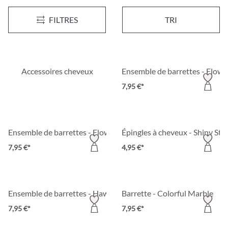
Accessoire pour cheveux - Glamour
Barrette - Ivory Flower
FILTRES
TRI
12,95 €*
7,95 €*
Accessoires cheveux
Ensemble de barrettes - Flowe
7,95 €*
Ensemble de barrettes - Flower Dream
Épingles à cheveux - Shiny Sty
7,95 €*
4,95 €*
Ensemble de barrettes - Hawaii Duo
Barrette - Colorful Marble
7,95 €*
7,95 €*