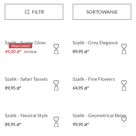
Szalik - Beige Eyecatcher
Szalik - Black Graphic
Wyprzedaż
FILTR
SORTOWANIE
40,00 zł*
79,95 zł*
89,95 zł
Szalik - Sunny Glow
Szalik - Grey Elegance
Wyprzedaż
45,00 zł*
89,95 zł*
79,95 zł
Szalik - Safari Tassels
Szalik - Fine Flowers
89,95 zł*
64,95 zł*
Szalik - Neutral Style
Szalik - Geometrical Beige
89,95 zł*
99,95 zł*