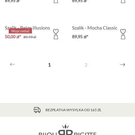
89,95 zł*
89,95 zł*
Szalik - Beige Illusions
Szalik - Mocha Classic
Wyprzedaż
50,00 zł*
89,95 zł*
89,95 zł
1
2
BEZPŁATNA WYSYŁKA OD 165 ZŁ