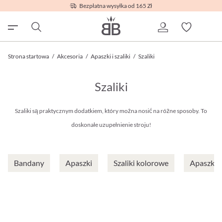
Bezpłatna wysyłka od 165 Zł
Strona startowa
/
Akcesoria
/
Apaszki i szaliki
/
Szaliki
Szaliki
Szaliki są praktycznym dodatkiem, który można nosić na różne sposoby. To
doskonałe uzupełnienie stroju!
Bandany
Apaszki
Szaliki kolorowe
Apaszki 