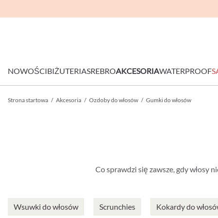
NOWOŚCI
BIŻUTERIA
SREBRO
AKCESORIA
WATERPROOF
S
Strona startowa
/
Akcesoria
/
Ozdoby do włosów
/
Gumki do włosów
Co sprawdzi się zawsze, gdy włosy ni
Wsuwki do włosów
Scrunchies
Kokardy do włos