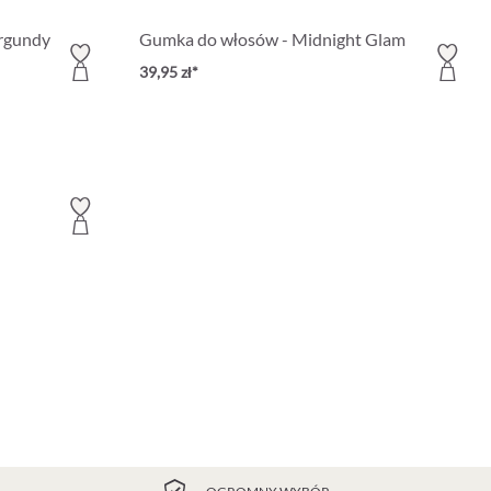
rgundy
Gumka do włosów - Midnight Glam
39,95 zł*