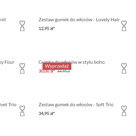
nit
Zestaw gumek do włosów - Lovely Hair
12,95 zł*
ky Four
Gumka do włosów w stylu boho
Wyprzedaż
30,00 zł*
64,95 zł
vet Trio
Zestaw gumek do włosów - Soft Trio
34,95 zł*