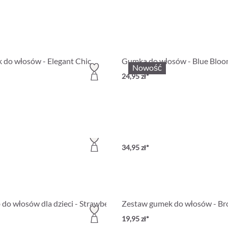
 do włosów - Elegant Chic
Gumka do włosów - Blue Blo
Nowość
24,95 zł*
 do włosów - Black White
Gumka do włosów - Maritim St
34,95 zł*
do włosów dla dzieci - Strawberry Dream
Zestaw gumek do włosów - B
19,95 zł*