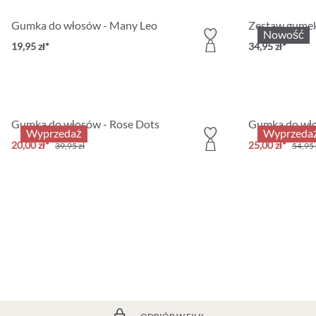
Gumka do włosów - Many Leo
Zestaw gumek
Nowość
19,95 zł*
34,95 zł*
Gumka do włosów - Rose Dots
Gumka do wło
Wyprzedaż
Wyprzeda
20,00 zł*
25,00 zł*
39,95 zł
54,95 