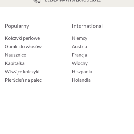
BEZPŁATNA WYSYŁKA OD 165 ZŁ
Popularny
International
Kolczyki perłowe
Niemcy
Gumki do włosów
Austria
Nausznice
Francja
Kapitałka
Włochy
Wiszące kolczyki
Hiszpania
Pierścień na palec
Holandia