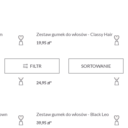
om
Zestaw gumek do włosów - Classy Hair
19,95 zł*
FILTR
SORTOWANIE
ripes
Zestaw gumek do włosów - Blue Navy
24,95 zł*
rown
Zestaw gumek do włosów - Black Leo
39,95 zł*