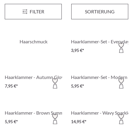
Haarklammer - Grey Blossom
Haarklammer - Light Flower
Neu
Neu
FILTER
SORTIERUNG
9,95 €*
5,95 €*
Haarschmuck
Haarklammer-Set - Everyday 
3,95 €*
Haarklammer - Autumn Glow
Haarklammer-Set - Modern B
7,95 €*
5,95 €*
Haarklammer - Brown Summer
Haarklammer - Wavy Sparkle
5,95 €*
14,95 €*