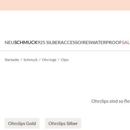
NEU
SCHMUCK
925 SILBER
ACCESSOIRES
WATERPROOF
SAL
Startseite
/
Schmuck
/
Ohrringe
/
Clips
Ohrclips sind so fl
Ohrclips Gold
Ohrclips Silber