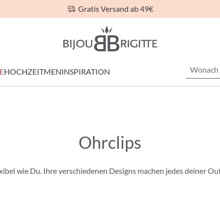
Gratis Versand ab 49€
E
HOCHZEIT
MEN
INSPIRATION
Ohrclips
exibel wie Du. Ihre verschiedenen Designs machen jedes deiner Outf