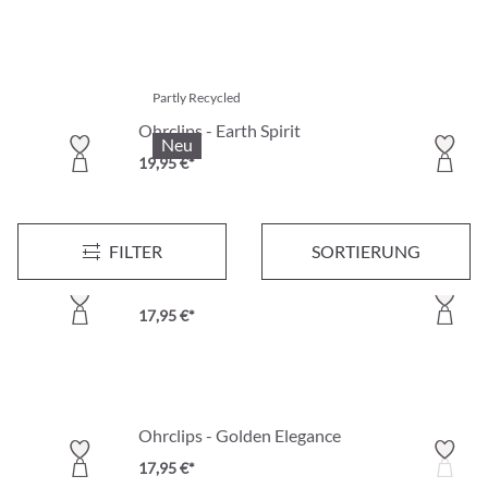
Partly Recycled
Ohrclips - Earth Spirit
Neu
19,95 €*
FILTER
SORTIERUNG
Ohrclips - Gem Teardrops
17,95 €*
Ohrclips - Golden Elegance
17,95 €*