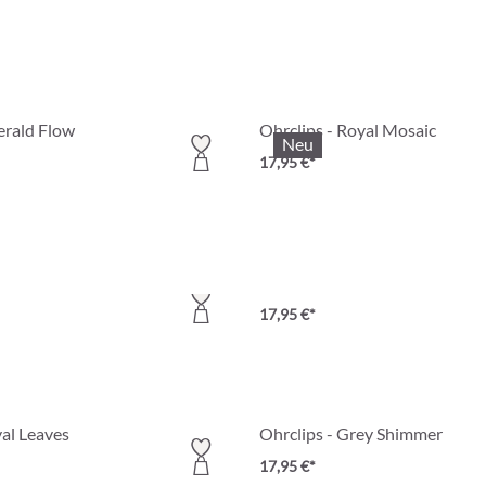
erald Flow
Ohrclips - Royal Mosaic
Neu
17,95 €*
 Sun
Ohrclips - Awesome Agate
17,95 €*
yal Leaves
Ohrclips - Grey Shimmer
17,95 €*