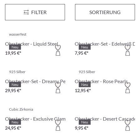
Ohrstecker - Earth Mosaic
Ohrstecker - Zirconia Perfecti
Neu
Neu
FILTER
SORTIERUNG
14,95 €*
17,95 €*
wasserfest
Ohrstecker - Liquid Steel
Ohrstecker-Set - Edelweiß D
Neu
Neu
19,95 €*
7,95 €*
925 Silber
925 Silber
Ohrstecker-Set - Dreamy Pearls
Ohrstecker - Rose Pearls
Neu
Neu
29,95 €*
12,95 €*
Cubic Zirkonia
Ohrstecker - Exclusive Glam
Ohrstecker - Desert Cascade
Neu
Neu
24,95 €*
9,95 €*