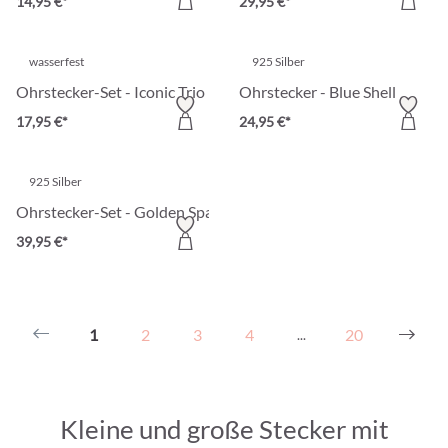
14,95 €*
29,95 €*
wasserfest
925 Silber
Ohrstecker-Set - Iconic Trio
Ohrstecker - Blue Shell
17,95 €*
24,95 €*
925 Silber
Ohrstecker-Set - Golden Spark
39,95 €*
1
2
3
4
20
...
Kleine und große Stecker mit