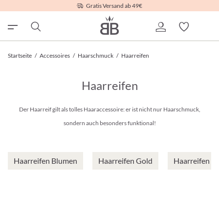
Gratis Versand ab 49€
Startseite
/
Accessoires
/
Haarschmuck
/
Haarreifen
Haarreifen
Der Haarreif gilt als tolles Haaraccessoire: er ist nicht nur Haarschmuck,
sondern auch besonders funktional!
Haarreifen Blumen
Haarreifen Gold
Haarreifen R