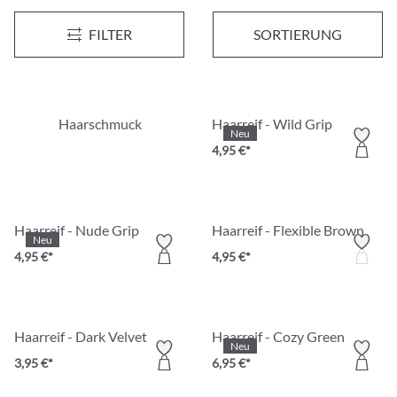
Haarreif - Classy Hair
Kinder Haarreif - Rainbow Col
FILTER
SORTIERUNG
3,95 €*
3,95 €*
Haarschmuck
Haarreif - Wild Grip
Neu
4,95 €*
Haarreif - Nude Grip
Haarreif - Flexible Brown
Neu
4,95 €*
4,95 €*
Haarreif - Dark Velvet
Haarreif - Cozy Green
Neu
3,95 €*
6,95 €*