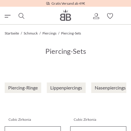
Gratis Versand ab 49€
Startseite
/
Schmuck
/
Piercings
/
Piercing-Sets
Piercing-Sets
Piercing-Ringe
Lippenpiercings
Nasenpiercings
Cubic Zirkonia
Cubic Zirkonia
Piercing-Set - Sparkling Circles
Piercing-Set - Cubic Variety