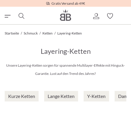
Gratis Versand ab 49€
Startseite
/
Schmuck
/
Ketten
/
Layering-Ketten
Layering-Ketten
Unsere Layering-Ketten sorgen für spannende Multilayer-Effekte mit Hinguck-
Garantie. Lust auf den Trend des Jahres?
Kurze Ketten
Lange Ketten
Y-Ketten
Damen