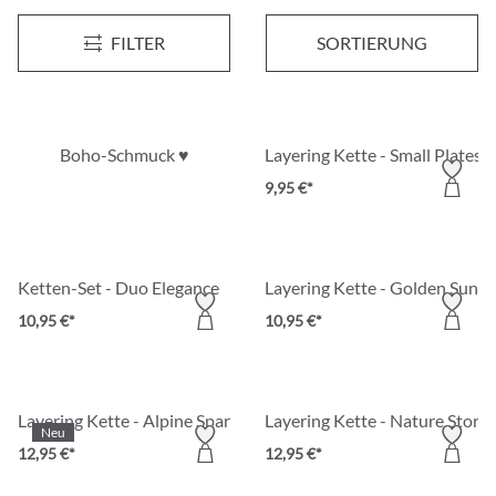
Kinder Layering Kette - Special Pink
Layering Kette - Shiny Cross
FILTER
SORTIERUNG
9,95 €*
9,95 €*
Boho-Schmuck ♥
Layering Kette - Small Plates
9,95 €*
Ketten-Set - Duo Elegance
Layering Kette - Golden Suns
10,95 €*
10,95 €*
Layering Kette - Alpine Spark
Layering Kette - Nature Stone
Neu
12,95 €*
12,95 €*