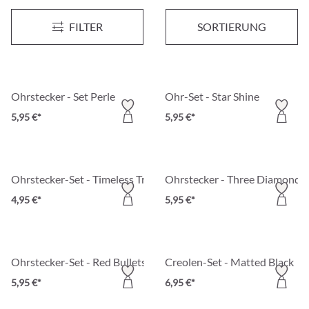
Ohrstecker - Grey Pearls
Ohr-Set - Shiny Pearl
FILTER
SORTIERUNG
3,95 €*
4,95 €*
Ohrstecker - Set Perle
Ohr-Set - Star Shine
5,95 €*
5,95 €*
Ohrstecker-Set - Timeless Trio
Ohrstecker - Three Diamond 
4,95 €*
5,95 €*
Ohrstecker-Set - Red Bullets
Creolen-Set - Matted Black
5,95 €*
6,95 €*