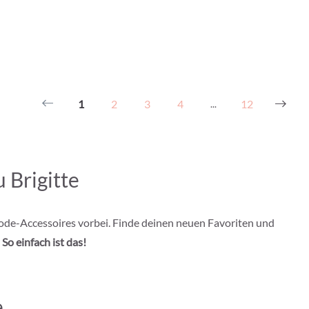
1
2
3
4
12
...
 Brigitte
ode-Accessoires vorbei. Finde deinen neuen Favoriten und
?
So einfach ist das!
e