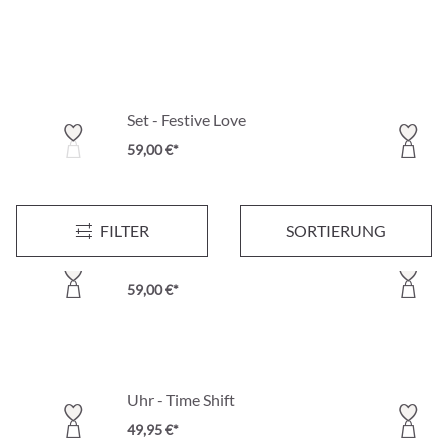
Set - Festive Love
59,00 €*
FILTER
SORTIERUNG
Herren Schmuckset - Fierce Wildness
59,00 €*
Uhr - Time Shift
49,95 €*