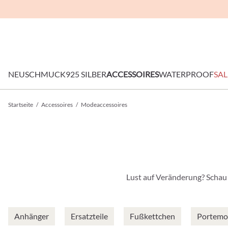
NEU
SCHMUCK
925 SILBER
ACCESSOIRES
WATERPROOF
SAL
Startseite
/
Accessoires
/
Modeaccessoires
Lust auf Veränderung? Schau
Anhänger
Ersatzteile
Fußkettchen
Portemo