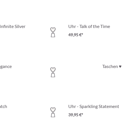
nfinite Silver
Uhr - Talk of the Time
49,95 €*
egance
Taschen ♥
atch
Uhr - Sparkling Statement
39,95 €*