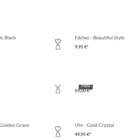
ic Black
Fächer - Beautiful Style
9,95 €*
Gold
Schmuckset - Infinite Gold
Neu
59,00 €*
 Golden Grace
Uhr - Gold Crystal
49,95 €*