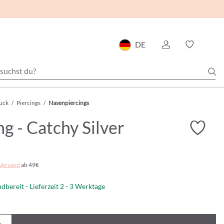
DE
uck
/
Piercings
/
Nasenpiercings
ng - Catchy Silver
Versand
ab 49€
dbereit - Lieferzeit 2 - 3 Werktage