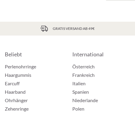
GRATIS VERSAND AB 49€
Beliebt
International
Perlenohrringe
Österreich
Haargummis
Frankreich
Earcuff
Italien
Haarband
Spanien
Ohrhänger
Niederlande
Zehenringe
Polen