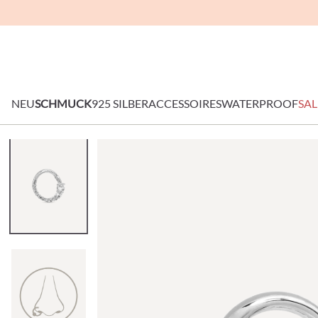
NEU
SCHMUCK
925 SILBER
ACCESSOIRES
WATERPROOF
SAL