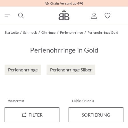
Gratis Versand ab 49€
Startseite
/
Schmuck
/
Ohrringe
/
Perlenohrringe
/
Perlenohrringe Gold
Perlenohrringe in Gold
Perlenohrringe
Perlenohrringe Silber
wasserfest
Cubic Zirkonia
Creolen-Set - Zirconia Steel
Ohrstecker-Set - Dreamy Pear
Neu
Neu
FILTER
SORTIERUNG
19,95 €*
29,95 €*