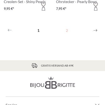
Creolen-Set - Shiny Pearls
Ohrstecker - Pearly Bows
9,95 €*
7,95 €*
1
2
GRATIS VERSAND AB 49€
Service