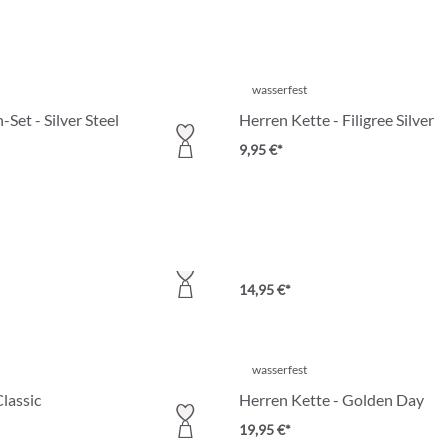
wasserfest
Set - Silver Steel
Herren Kette - Filigree Silver
9,95 €*
 Black Steel
Ketten-Set - Classic Duo
14,95 €*
wasserfest
Classic
Herren Kette - Golden Day
19,95 €*