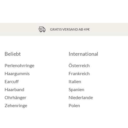
GRATIS VERSAND AB 49€
Beliebt
International
Perlenohrringe
Österreich
Haargummis
Frankreich
Earcuff
Italien
Haarband
Spanien
Ohrhänger
Niederlande
Zehenringe
Polen