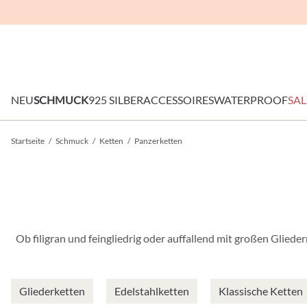
NEU
SCHMUCK
925 SILBER
ACCESSOIRES
WATERPROOF
SAL
Startseite
/
Schmuck
/
Ketten
/
Panzerketten
Ob filigran und feingliedrig oder auffallend mit großen Gliede
Gliederketten
Edelstahlketten
Klassische Ketten