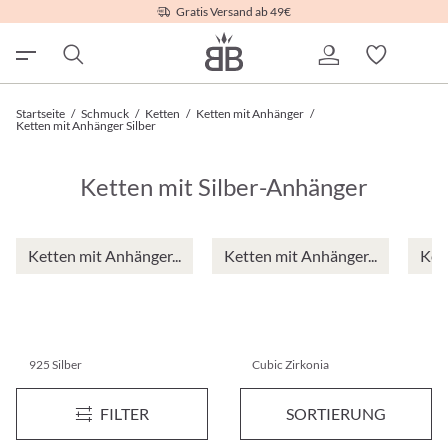
Gratis Versand ab 49€
Startseite
/
Schmuck
/
Ketten
/
Ketten mit Anhänger
/
Ketten mit Anhänger Silber
Ketten mit Silber-Anhänger
Ketten mit Anhänger...
Ketten mit Anhänger...
Ket
925 Silber
Cubic Zirkonia
Kette - Always Forever
Schmuckset - Shimmering Hea
FILTER
SORTIERUNG
49,95 €*
49,95 €*