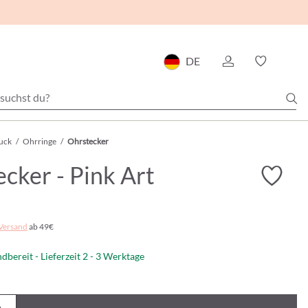
DE
uck
/
Ohrringe
/
Ohrstecker
cker - Pink Art
Versand
ab 49€
dbereit - Lieferzeit 2 - 3 Werktage