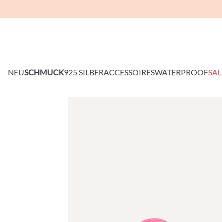
NEU
SCHMUCK
925 SILBER
ACCESSOIRES
WATERPROOF
SAL