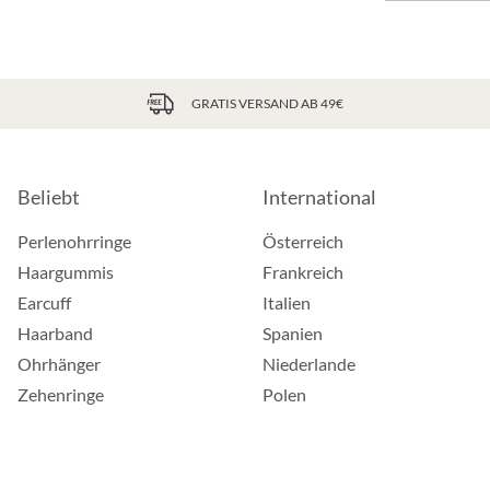
GRATIS VERSAND AB 49€
Beliebt
International
Perlenohrringe
Österreich
Haargummis
Frankreich
Earcuff
Italien
Haarband
Spanien
Ohrhänger
Niederlande
Zehenringe
Polen