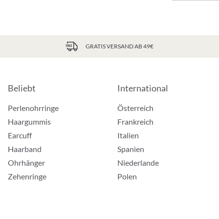
GRATIS VERSAND AB 49€
Beliebt
International
Perlenohrringe
Österreich
Haargummis
Frankreich
Earcuff
Italien
Haarband
Spanien
Ohrhänger
Niederlande
Zehenringe
Polen