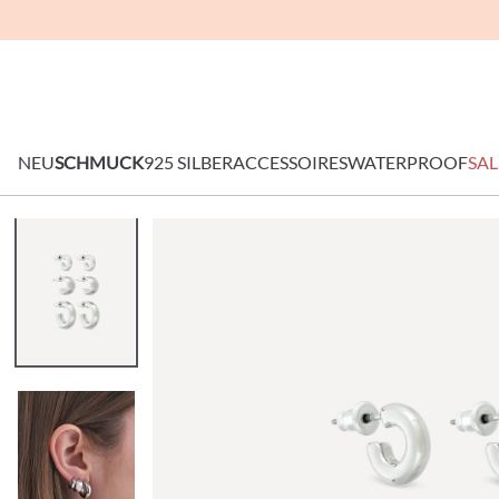
NEU
SCHMUCK
925 SILBER
ACCESSOIRES
WATERPROOF
SAL