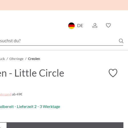
DE
uck
/
Ohrringe
/
Creolen
n - Little Circle
Versand
ab 49€
dbereit - Lieferzeit 2 - 3 Werktage