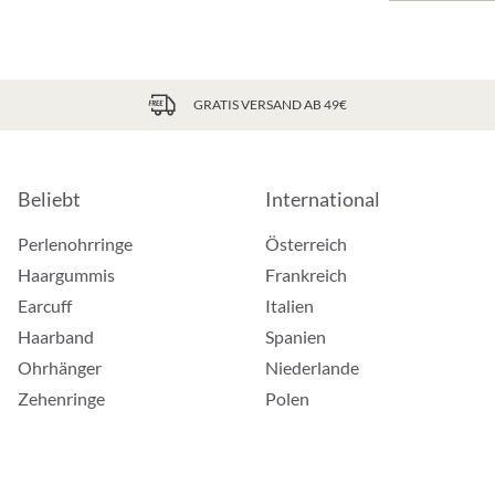
GRATIS VERSAND AB 49€
Beliebt
International
Perlenohrringe
Österreich
Haargummis
Frankreich
Earcuff
Italien
Haarband
Spanien
Ohrhänger
Niederlande
Zehenringe
Polen