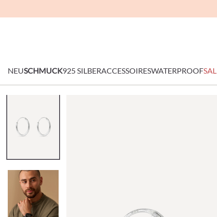
NEU
SCHMUCK
925 SILBER
ACCESSOIRES
WATERPROOF
SAL