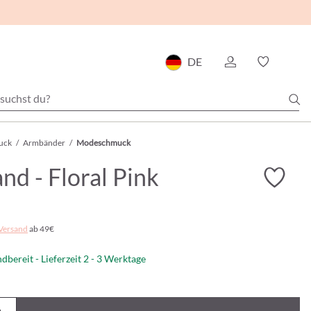
DE
uck
/
Armbänder
/
Modeschmuck
d - Floral Pink
Versand
ab 49€
dbereit - Lieferzeit 2 - 3 Werktage