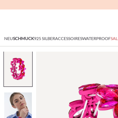
NEU
SCHMUCK
925 SILBER
ACCESSOIRES
WATERPROOF
SAL