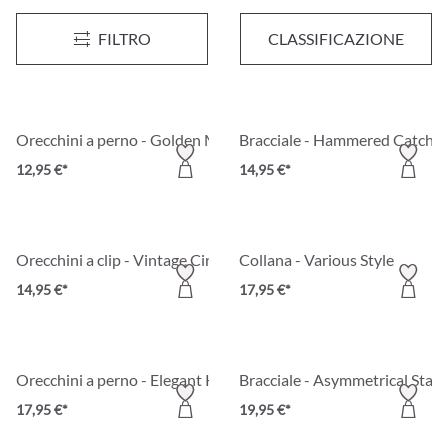
Orecchini a perno - Snazzy Flower
Set di orecchini a perno - Colo
FILTRO
CLASSIFICAZIONE
7,95 €*
10,95 €*
Orecchini a perno - Golden Mirage
Bracciale - Hammered Catch
12,95 €*
14,95 €*
Orecchini a clip - Vintage Circle
Collana - Various Style
14,95 €*
17,95 €*
Orecchini a perno - Elegant Knot
Bracciale - Asymmetrical Stat
17,95 €*
19,95 €*