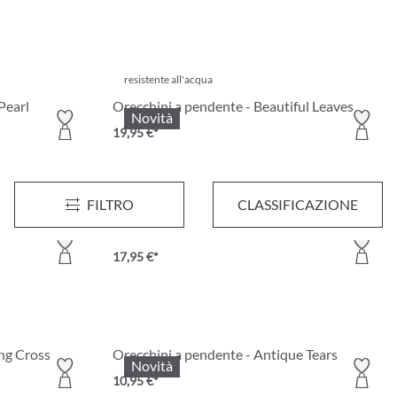
resistente all'acqua
Pearl
Orecchini a pendente - Beautiful Leaves
Novità
19,95 €*
FILTRO
CLASSIFICAZIONE
imes
Orecchini a pendente - Romatic Leaves
17,95 €*
ing Cross
Orecchini a pendente - Antique Tears
Novità
10,95 €*