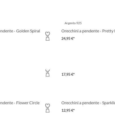
Argento 925
endente - Golden Spiral
Orecchini a pendente - Pretty 
24,95 €*
cqua
endente - Steel Leaves
Orecchini a pendente - Dark T
17,95 €*
endente - Flower Circle
Orecchini a pendente - Sparkl
12,95 €*