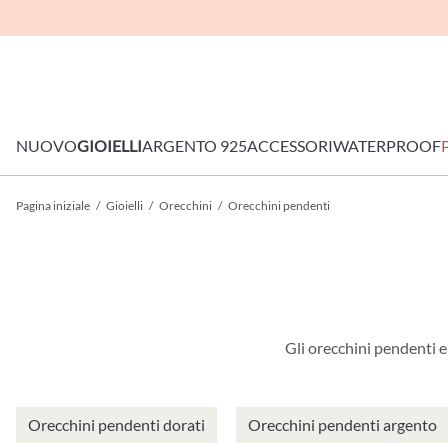
NUOVO
GIOIELLI
ARGENTO 925
ACCESSORI
WATERPROOF
Pagina iniziale
/
Gioielli
/
Orecchini
/
Orecchini pendenti
Gli orecchini pendenti e
Orecchini pendenti dorati
Orecchini pendenti argento