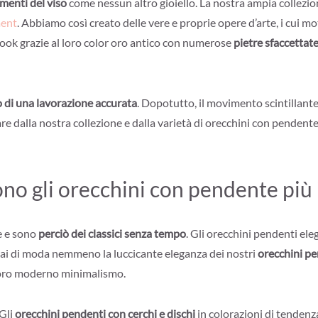
amenti del viso
come nessun altro gioiello. La nostra ampia collezio
ment
. Abbiamo così creato delle vere e proprie opere d’arte, i cui mot
look grazie al loro color oro antico con numerose
pietre sfaccettat
 di una lavorazione accurata
. Dopotutto, il movimento scintillante
rare dalla nostra collezione e dalla varietà di orecchini con pendente
ono gli orecchini con pendente più 
e e sono
perciò dei classici senza tempo
. Gli orecchini pendenti ele
mai di moda nemmeno la luccicante eleganza dei nostri
orecchini pe
loro moderno minimalismo.
 Gli
orecchini pendenti con cerchi e dischi
in colorazioni di tendenza