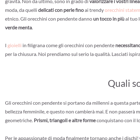
gravità. Non da ultimo, sono in grado di
valorizzare i vostri line
moda, da quelli
delicati con perle fino
ai trendy
orecchini state
etnico. Gli orecchini con pendente danno
un tocco in più
al tuo 
verde menta
.
I
gioielli
in filigrana come gli orecchini con pendente
necessitano
per la chiusura. Noi prendiamo sul serio la qualità. Lasciati ispi
Quali s
Gli orecchini con pendente si portano da millenni a questa part
bellezza femminile, e questo non cambierà mai. E non passerà 
geometriche.
Prismi, triangoli e altre forme
conquistano con il 
Per le appassionate di moda finalmente tornano anche i dischi!