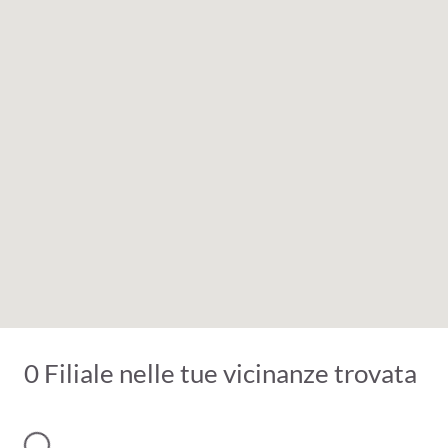
0 Filiale nelle tue vicinanze trovata
mento...