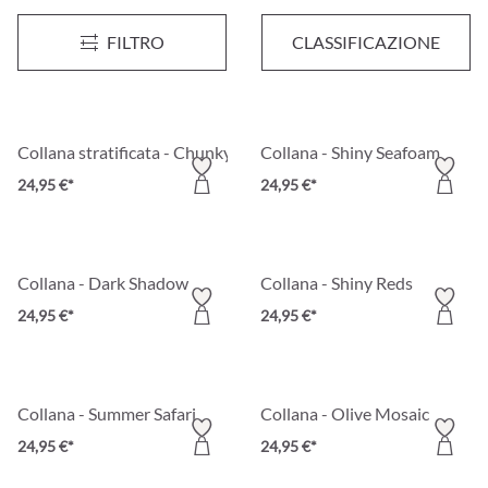
Collana - Pastel Treasure
Collana - Snake Style
Novità
FILTRO
CLASSIFICAZIONE
24,95 €*
24,95 €*
Collana stratificata - Chunky Pearls
Collana - Shiny Seafoam
24,95 €*
24,95 €*
Collana - Dark Shadow
Collana - Shiny Reds
24,95 €*
24,95 €*
Collana - Summer Safari
Collana - Olive Mosaic
24,95 €*
24,95 €*