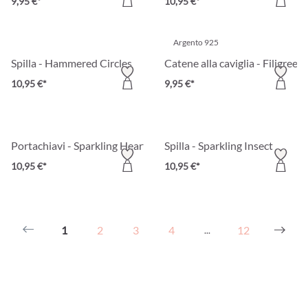
9,95 €*
10,95 €*
Argento 925
Spilla - Hammered Circles
Catene alla caviglia - Filigree B
10,95 €*
9,95 €*
Portachiavi - Sparkling Heart
Spilla - Sparkling Insect
10,95 €*
10,95 €*
1
2
3
4
12
...