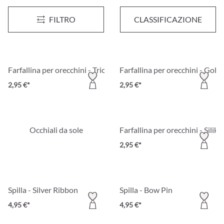
Farfallina per orecchini - Silver Comfort
Borsa per gioielli - Rose Velvet
FILTRO
CLASSIFICAZIONE
2,95 €*
2,50 €*
Farfallina per orecchini - Trio Comfort
Farfallina per orecchini - Gol
2,95 €*
2,95 €*
Occhiali da sole
Farfallina per orecchini - Sili
2,95 €*
Spilla - Silver Ribbon
Spilla - Bow Pin
4,95 €*
4,95 €*