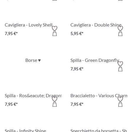
Cavigliera - Lovely Shell
Cavigliera - Double Shine
7,95 €*
5,95 €*
Borse ♥
Spilla - Green Dragonfly
7,95 €*
Spilla - Ros&eacute; Dragonfly
Braccialetto - Various Charm
7,95 €*
7,95 €*
Spilla - Infinity Shine
Specchietto da borsetta - Shin