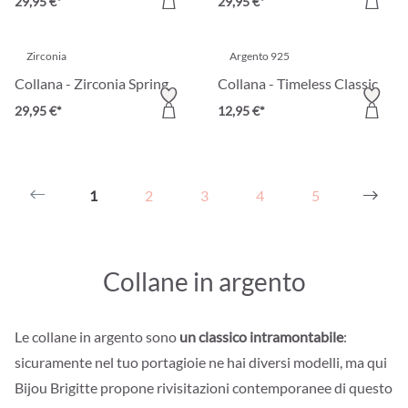
29,95 €*
29,95 €*
Zirconia
Argento 925
Collana - Zirconia Spring
Collana - Timeless Classic
29,95 €*
12,95 €*
1
2
3
4
5
Collane in argento
Le collane in argento sono
un classico intramontabile
:
sicuramente nel tuo portagioie ne hai diversi modelli, ma qui
Bijou Brigitte propone rivisitazioni contemporanee di questo