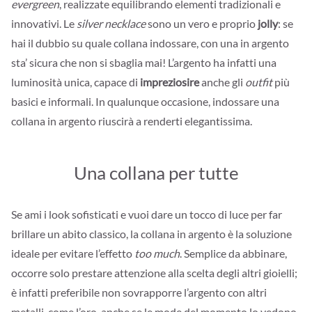
evergreen
, realizzate equilibrando elementi tradizionali e
innovativi. Le
silver necklace
sono un vero e proprio
jolly
: se
hai il dubbio su quale collana indossare, con una in argento
sta’ sicura che non si sbaglia mai! L’argento ha infatti una
luminosità unica, capace di
impreziosire
anche gli
outfit
più
basici e informali. In qualunque occasione, indossare una
collana in argento riuscirà a renderti elegantissima.
Una collana per tutte
Se ami i look sofisticati e vuoi dare un tocco di luce per far
brillare un abito classico, la collana in argento è la soluzione
ideale per evitare l’effetto
too much
. Semplice da abbinare,
occorre solo prestare attenzione alla scelta degli altri gioielli;
è infatti preferibile non sovrapporre l’argento con altri
metalli, come l’oro, anche se le mode del momento lo vedono