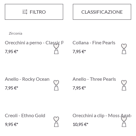
Anello - Classic Pearl
Orecchini - Bluish Circle
FILTRO
CLASSIFICAZIONE
4,95 €*
6,95 €*
Zirconia
Orecchini a perno - Classic Pearls
Collana - Fine Pearls
7,95 €*
7,95 €*
Anello - Rocky Ocean
Anello - Three Pearls
7,95 €*
7,95 €*
Creoli - Ethno Gold
Orecchini a clip - Moss Agate
9,95 €*
10,95 €*