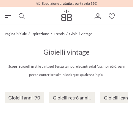
Spedizione gratuita a partire da 39€
Pagina iniziale
/
Ispirazione
/
Trends
/
Gioielli vintage
Gioielli vintage
Scopri i gioielli in stile vintage! Senza tempo, eleganti e dal fascino retrò: ogni
pezzo conferisce al tuo look quel qualcosa in più.
Gioielli anni '70
Gioielli retró anni...
Gioielli legno