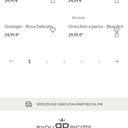
24,95 €*
24,95 €*
Zirconia
Orologio - Rosa Delicato
Orecchini a perno - Blue Princ
24,95 €*
29,95 €*
1
2
3
4
5
SPEDIZIONE GRATUITA A PARTIRE DA 39€