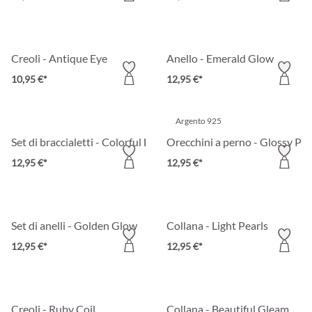
Creoli - Antique Eye
Anello - Emerald Glow
10,95 €*
12,95 €*
Argento 925
Set di braccialetti - Colorful Beads
Orecchini a perno - Glossy Pea
12,95 €*
12,95 €*
Set di anelli - Golden Glow
Collana - Light Pearls
12,95 €*
12,95 €*
Creoli - Ruby Coil
Collana - Beautiful Gleam