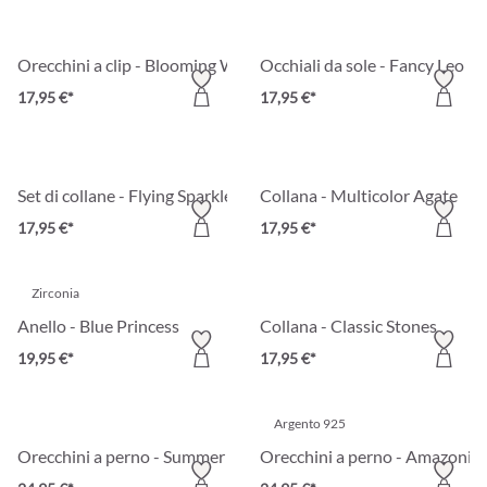
Orecchini a clip - Blooming Whirl
Occhiali da sole - Fancy Leo
17,95 €*
17,95 €*
Set di collane - Flying Sparkle
Collana - Multicolor Agate
17,95 €*
17,95 €*
Zirconia
Anello - Blue Princess
Collana - Classic Stones
19,95 €*
17,95 €*
Argento 925
Orecchini a perno - Summer Turquoise
Orecchini a perno - Amazonit