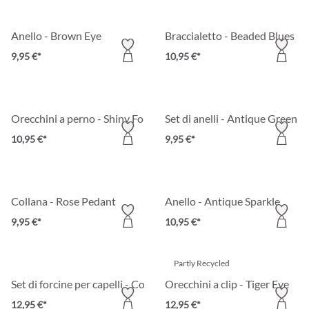
Anello - Brown Eye
Braccialetto - Beaded Blues
9,95 €*
10,95 €*
Orecchini a perno - Shiny Forest
Set di anelli - Antique Green
10,95 €*
9,95 €*
Collana - Rose Pedant
Anello - Antique Sparkle
9,95 €*
10,95 €*
Partly Recycled
Set di forcine per capelli - Colorful Wings
Orecchini a clip - Tiger Eye
12,95 €*
12,95 €*