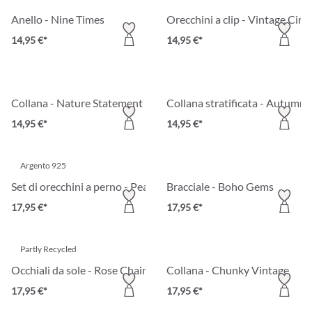
Anello - Nine Times
Orecchini a clip - Vintage Circl
14,95 €*
14,95 €*
Collana - Nature Statement
Collana stratificata - Autumn
14,95 €*
14,95 €*
Argento 925
Set di orecchini a perno - Pearly Shimmer
Bracciale - Boho Gems
17,95 €*
17,95 €*
Partly Recycled
Occhiali da sole - Rose Chain
Collana - Chunky Vintage
17,95 €*
17,95 €*