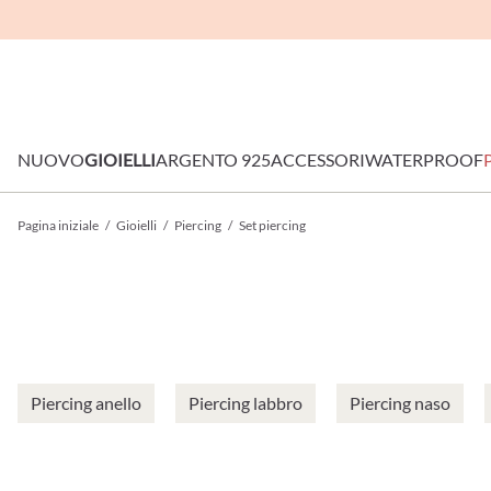
NUOVO
GIOIELLI
ARGENTO 925
ACCESSORI
WATERPROOF
Pagina iniziale
/
Gioielli
/
Piercing
/
Set piercing
Piercing anello
Piercing labbro
Piercing naso