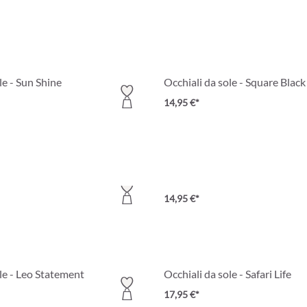
le - Sun Shine
Occhiali da sole - Square Black
14,95 €*
Partly Recycled
le - Chic Blue
Occhiali da sole - Charming Is
14,95 €*
le - Leo Statement
Occhiali da sole - Safari Life
17,95 €*