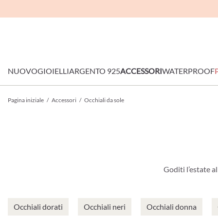
NUOVO
GIOIELLI
ARGENTO 925
ACCESSORI
WATERPROOF
Pagina iniziale
/
Accessori
/
Occhiali da sole
Goditi l’estate a
Occhiali dorati
Occhiali neri
Occhiali donna