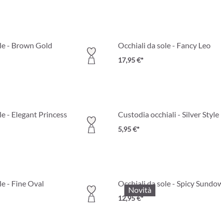
ole - Brown Gold
Occhiali da sole - Fancy Leo
17,95 €*
le - Elegant Princess
Custodia occhiali - Silver Style
5,95 €*
le - Fine Oval
Occhiali da sole - Spicy Sund
Novità
12,95 €*