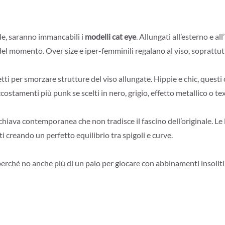
tile, saranno immancabili i
modelli cat eye
. Allungati all’esterno e al
el momento. Over size e iper-femminili regalano al viso, soprattutt
etti per smorzare strutture del viso allungate. Hippie e chic, questi o
accostamenti più punk se scelti in nero, grigio, effetto metallico o t
in chiava contemporanea che non tradisce il fascino dell’originale. Le
i creando un perfetto equilibrio tra spigoli e curve.
perché no anche più di un paio per giocare con abbinamenti insoliti o 