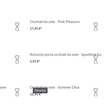
Occhiali da sole - Pink Pleasure
17,95 €*
Astuccio porta occhiali da sole - Sparkling Sun
5,95 €*
owner
Occhiali da sole - Summer Diva
Novità
12,95 €*