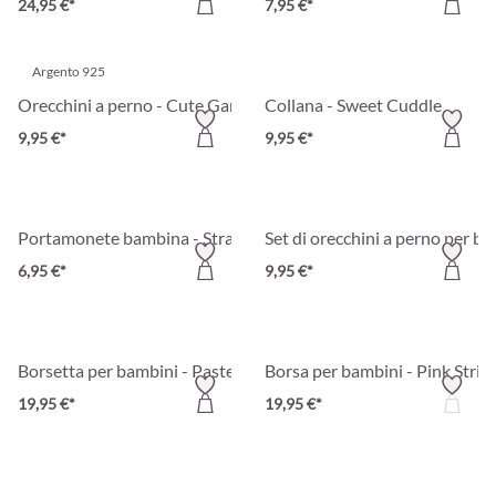
24,95 €*
7,95 €*
Argento 925
Orecchini a perno - Cute Garden
Collana - Sweet Cuddle
9,95 €*
9,95 €*
Portamonete bambina - Strawberry
Set di orecchini a perno per b
6,95 €*
9,95 €*
Borsetta per bambini - Pastel Rainbow
Borsa per bambini - Pink Strip
19,95 €*
19,95 €*