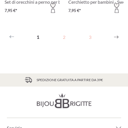
Set di orecchini a perno per bambini - Pink Spring
Cerchietto per bambini - Swee
7,95 €*
7,95 €*
1
2
3
SPEDIZIONE GRATUITA A PARTIRE DA 39€
Servizio