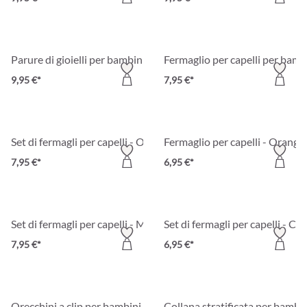
Parure di gioielli per bambini - Sweet Paw
Fermaglio per capelli per bamb
9,95 €*
7,95 €*
Set di fermagli per capelli - Ocean Cuties
Fermaglio per capelli - Orange
7,95 €*
6,95 €*
Set di fermagli per capelli - Magical Ocean
Set di fermagli per capelli - Cut
7,95 €*
6,95 €*
Orecchini a clip per bambini - Sparkling Spring
Collana stratificata per bambin