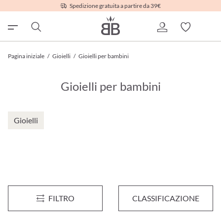
Spedizione gratuita a partire da 39€
Pagina iniziale
/
Gioielli
/
Gioielli per bambini
Gioielli per bambini
Gioielli
Orologio per bambini - Lovely Hooves
Orecchini a clip per bambini -
FILTRO
CLASSIFICAZIONE
17,95 €*
6,95 €*