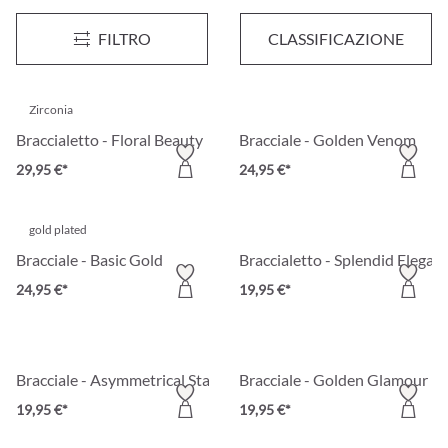
Parure - Silver Tears
Braccialetto - Glamorous Spar
FILTRO
CLASSIFICAZIONE
49,95 €*
34,95 €*
Zirconia
Braccialetto - Floral Beauty
Bracciale - Golden Venom
29,95 €*
24,95 €*
gold plated
Bracciale - Basic Gold
Braccialetto - Splendid Elegan
24,95 €*
19,95 €*
Bracciale - Asymmetrical Statement
Bracciale - Golden Glamour
19,95 €*
19,95 €*