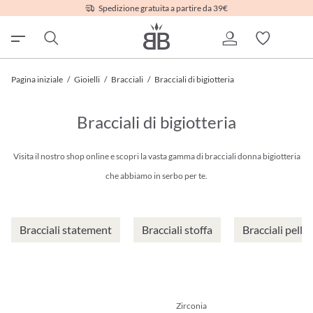
Spedizione gratuita a partire da 39€
Pagina iniziale
/
Gioielli
/
Bracciali
/
Bracciali di bigiotteria
Bracciali di bigiotteria
Visita il nostro shop online e scopri la vasta gamma di bracciali donna bigiotteria
che abbiamo in serbo per te.
Bracciali statement
Bracciali stoffa
Bracciali pelle
Zirconia