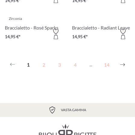
14,95 €*
14,95 €*
Zirconia
Braccialetto - Rosé Sparks
Braccialetto - Radiant Leaves
14,95 €*
14,95 €*
1
2
3
4
14
...
VASTA GAMMA