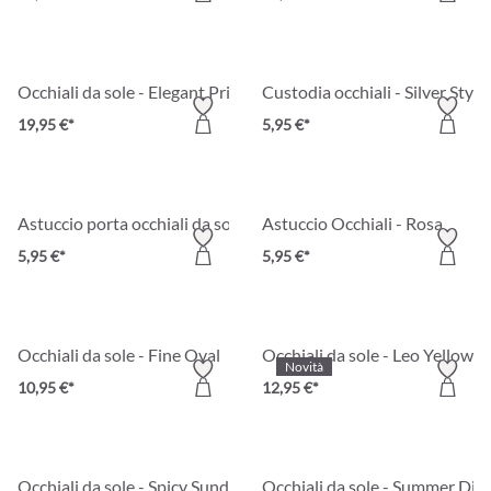
Occhiali da sole - Elegant Princess
Custodia occhiali - Silver Style
19,95 €*
5,95 €*
Astuccio porta occhiali da sole - Sparkling Sun
Astuccio Occhiali - Rosa
5,95 €*
5,95 €*
Occhiali da sole - Fine Oval
Occhiali da sole - Leo Yellow
Novità
10,95 €*
12,95 €*
Occhiali da sole - Spicy Sundowner
Occhiali da sole - Summer Div