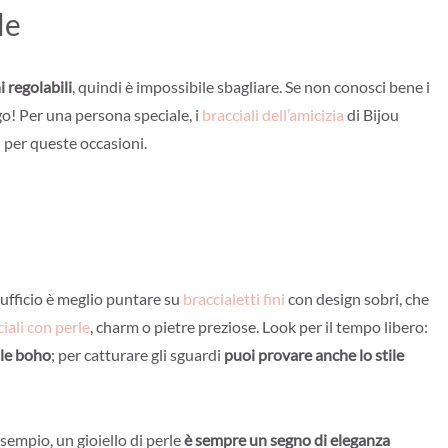
le
 regolabili
, quindi è impossibile sbagliare. Se non conosci bene i
ngo! Per una persona speciale, i
bracciali dell’amicizia
di Bijou
i per queste occasioni.
’ufficio è meglio puntare su
braccialetti fini
con design sobri, che
iali con perle
, charm o pietre preziose. Look per il tempo libero:
ile boho
; per catturare gli sguardi
puoi provare anche lo stile
esempio, un gioiello di perle
è sempre un segno di eleganza