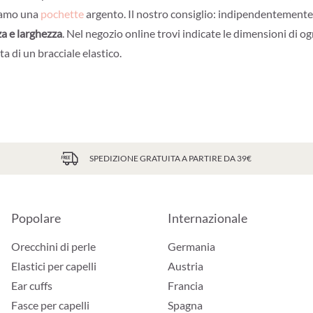
riamo una
pochette
argento. Il nostro consiglio: indipendentemente d
za e larghezza
. Nel negozio online trovi indicate le dimensioni di ogn
ta di un bracciale elastico.
SPEDIZIONE GRATUITA A PARTIRE DA 39€
Popolare
Internazionale
Orecchini di perle
Germania
Elastici per capelli
Austria
Ear cuffs
Francia
Fasce per capelli
Spagna