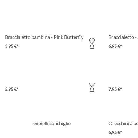
Braccialetto bambina - Pink Butterfly
Braccialetto 
3,95 €*
6,95 €*
Braccialetto - Filigree Pearls
Bracciale - Fin
5,95 €*
7,95 €*
Gioielli conchiglie
Orecchini a pe
6,95 €*