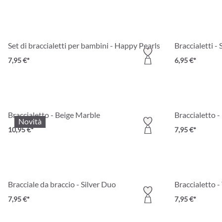
Set di braccialetti per bambini - Happy Pearls
Braccialetti - 
7,95 €*
6,95 €*
Braccialetto - Beige Marble
Braccialetto -
Novità
10,95 €*
7,95 €*
Bracciale da braccio - Silver Duo
Braccialetto -
7,95 €*
7,95 €*