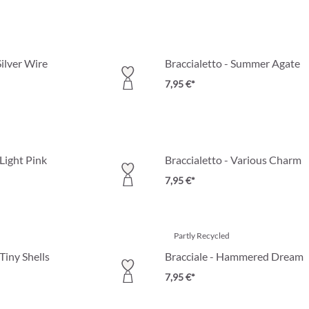
Silver Wire
Braccialetto - Summer Agate
7,95 €*
 Light Pink
Braccialetto - Various Charm
7,95 €*
Partly Recycled
 Tiny Shells
Bracciale - Hammered Dream
7,95 €*