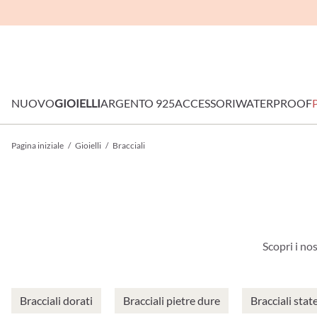
NUOVO
GIOIELLI
ARGENTO 925
ACCESSORI
WATERPROOF
Pagina iniziale
/
Gioielli
/
Bracciali
Scopri i nos
Bracciali dorati
Bracciali pietre dure
Bracciali sta