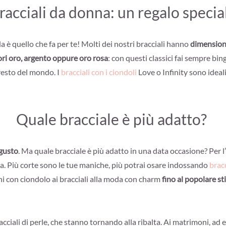
racciali da donna: un regalo specia
da è quello che fa per te! Molti dei nostri bracciali hanno
dimensioni
lori oro, argento oppure oro rosa
: con questi classici fai sempre bi
 resto del mondo. I
bracciali con i ciondoli
Love o Infinity sono ideal
Quale bracciale è più adatto?
 gusto
. Ma quale bracciale è più adatto in una data occasione? Per l
ia. Più corte sono le tue maniche, più potrai osare indossando
bracc
ini con ciondolo ai bracciali alla moda con charm
fino al popolare st
racciali di perle, che stanno tornando alla ribalta. Ai matrimoni, ad 