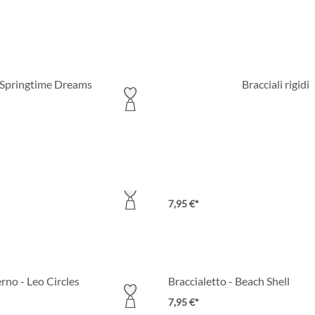
- Springtime Dreams
Bracciali rigidi
e Silver
Bracciale - Glossy Bangle
7,95 €*
rno - Leo Circles
Braccialetto - Beach Shell
7,95 €*