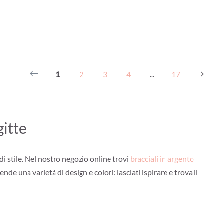
1
2
3
4
17
...
gitte
di stile. Nel nostro negozio online trovi
bracciali in argento
nde una varietà di design e colori: lasciati ispirare e trova il