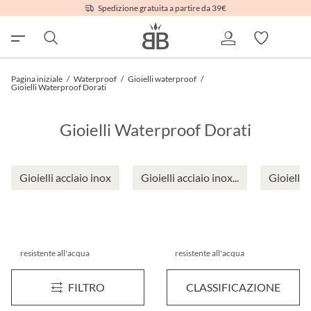
Spedizione gratuita a partire da 39€
Pagina iniziale
/
Waterproof
/
Gioielli waterproof
/
Gioielli Waterproof Dorati
Gioielli Waterproof Dorati
Gioielli acciaio inox
Gioielli acciaio inox...
Gioielli 
resistente all'acqua
resistente all'acqua
Set di orecchini - Golden Spark
Orecchini a pendente - Beauti
Novità
FILTRO
CLASSIFICAZIONE
19,95 €*
19,95 €*