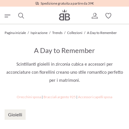
Spedizione gratuita a partire da 39€
Pagina iniziale
/
Ispirazione
/
Trends
/
Collezioni
/
A Day to Remember
A Day to Remember
Scintillanti gioielli in zirconia cubica e accessori per
acconciature con fiorellini creano uno stile romantico perfetto
per i matrimoni.
Orecchini sposa
|
Bracciali argento 925
|
Accessori capelli sposa
Gioielli