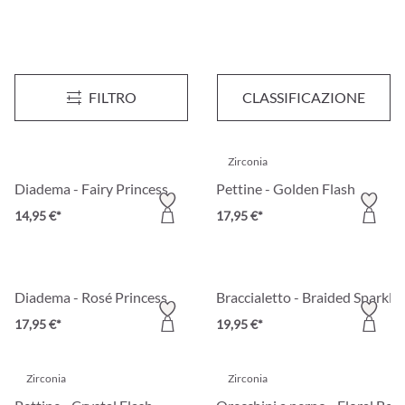
Forcina per capelli - Golden Pearl
Pettine - White Blossom
FILTRO
CLASSIFICAZIONE
7,95 €*
12,95 €*
Zirconia
Diadema - Fairy Princess
Pettine - Golden Flash
14,95 €*
17,95 €*
Diadema - Rosé Princess
Braccialetto - Braided Sparkle
17,95 €*
19,95 €*
Zirconia
Zirconia