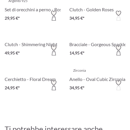
Argento 925
Set di orecchini a perno - Rosa Pearl
Clutch - Golden Roses
29,95 €*
34,95 €*
Clutch - Shimmering Night
Bracciale - Gorgeous Sparkle
49,95 €*
14,95 €*
Zirconia
Cerchietto - Floral Dream
Anello - Oval Cubic Zirconia
24,95 €*
34,95 €*
Ti potrebbe interessare anche