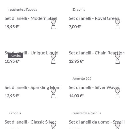
resistente all'acqua
Zirconia
Set di anelli - Modern Steel
Set di anelli - Royal Green
19,95 €*
7,00 €*
Set di anelli - Unique Liquid
Set di anelli - Chain Reaction
Novità
10,95 €*
12,95 €*
Argento 925
Set di anelli - Sparkling Moments
Set di anelli - Silver Waves
12,95 €*
14,00 €*
Zirconia
resistente all'acqua
Set di anelli - Classic Silver
Set di anelli da uomo - Steel Bl