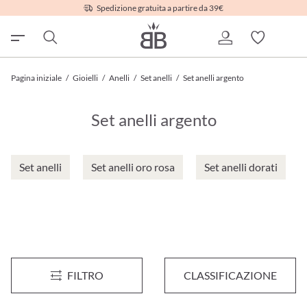
Spedizione gratuita a partire da 39€
Pagina iniziale
/
Gioielli
/
Anelli
/
Set anelli
/
Set anelli argento
Set anelli argento
Set anelli
Set anelli oro rosa
Set anelli dorati
Set di anelli - Mesh Duo
Anelli midi - Shining Round
FILTRO
CLASSIFICAZIONE
9,95 €*
10,95 €*