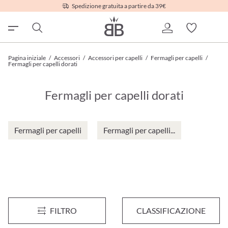
Spedizione gratuita a partire da 39€
Pagina iniziale
/
Accessori
/
Accessori per capelli
/
Fermagli per capelli
/
Fermagli per capelli dorati
Fermagli per capelli dorati
Fermagli per capelli
Fermagli per capelli...
Forcina per capelli nel set - Vintage
Fermagli - Set Brillantezza
FILTRO
CLASSIFICAZIONE
2,95 €*
4,95 €*